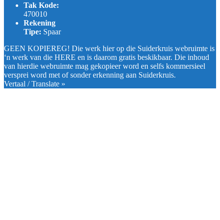
Tak Kode:
470010
Rekening
Tipe:
Spaar
GEEN KOPIEREG! Die werk hier op die Suiderkruis webruimte is
‘n werk van die HERE en is daarom gratis beskikbaar. Die inhoud
van hierdie webruimte mag gekopieer word en selfs kommersieel
versprei word met of sonder erkenning aan Suiderkruis.
Vertaal / Translate »