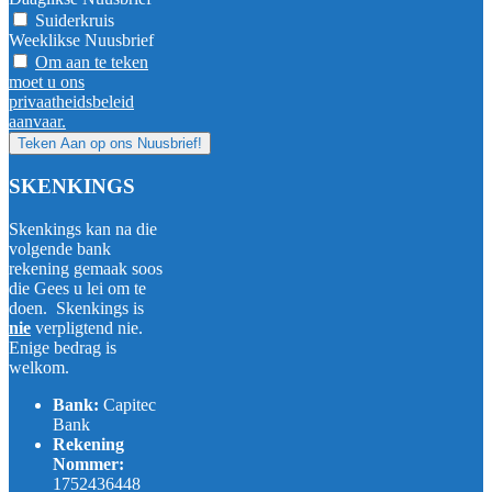
Suiderkruis
Weeklikse Nuusbrief
Om aan te teken
moet u ons
privaatheidsbeleid
aanvaar.
SKENKINGS
Skenkings kan na die
volgende bank
rekening gemaak soos
die Gees u lei om te
doen. Skenkings is
nie
verpligtend nie.
Enige bedrag is
welkom.
Bank:
Capitec
Bank
Rekening
Nommer:
1752436448