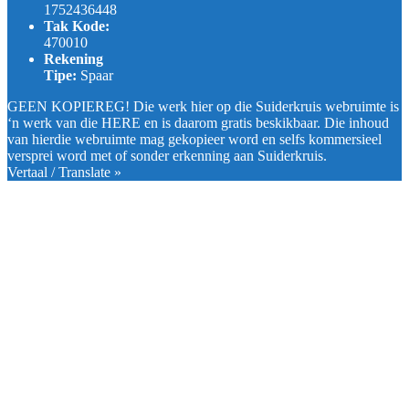
1752436448
Tak Kode:
470010
Rekening
Tipe:
Spaar
GEEN KOPIEREG! Die werk hier op die Suiderkruis webruimte is
‘n werk van die HERE en is daarom gratis beskikbaar. Die inhoud
van hierdie webruimte mag gekopieer word en selfs kommersieel
versprei word met of sonder erkenning aan Suiderkruis.
Vertaal / Translate »