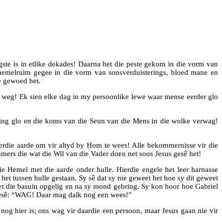
rgste is in etlike dekades! Daarna het die peste gekom in die vorm van
e hemelruim gegee in die vorm van sonsverduisterings, bloed mane en
de gewoed het.
s weg! Ek sien elke dag in my persoonlike lewe waar mense eerder glo
aping glo en die koms van die Seun van die Mens in die wolke verwag!
ierdie aarde om vir altyd by Hom te wees! Alle bekommernisse vir die
mers die wat die Wil van die Vader doen net soos Jesus gesê het!
e Hemel met die aarde onder hulle. Hierdie engele het leer harnasse
et tussen hulle gestaan. Sy sê dat sy nie geweet het hoe sy dit geweet
het die basuin opgelig en na sy mond gebring. Sy kon hoor hoe Gabriel
e gesê: “WAG! Daar mag dalk nog een wees!”
og hier is; ons wag vir daardie een persoon, maar Jesus gaan nie vir