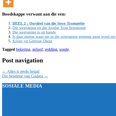
Boodskappe verwant aan die een:
DEEL 2 : Oordeel van die Sewe Trompette
Die wegraping en die Joodse Trou Seremonie
Die wegraping is op hande
Is daar mense want nie in die wegraping geneem gaan word nie
Krone vir Getroue Diens
Tagged
bekering
,
geloof
,
redding
,
sonde
.
Post navigation
←
Alles is reeds betaal
Die besetene van Gadara
→
SOSIALE MEDIA