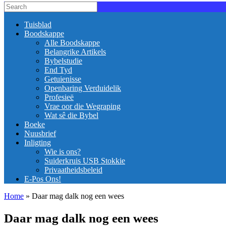
Tuisblad
Boodskappe
Alle Boodskappe
Belangrike Artikels
Bybelstudie
End Tyd
Getuienisse
Openbaring Verduidelik
Profesieë
Vrae oor die Wegraping
Wat sê die Bybel
Boeke
Nuusbrief
Inligting
Wie is ons?
Suiderkruis USB Stokkie
Privaatheidsbeleid
E-Pos Ons!
Home
»
Daar mag dalk nog een wees
Daar mag dalk nog een wees