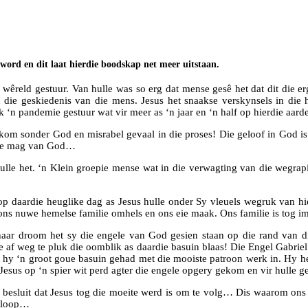
 word en dit laat hierdie boodskap net meer uitstaan.
 wêreld gestuur. Van hulle was so erg dat mense gesê het dat dit die e
 in die geskiedenis van die mens. Jesus het snaakse verskynsels in di
k ‘n pandemie gestuur wat vir meer as ‘n jaar en ‘n half op hierdie aar
e kom sonder God en misrabel gevaal in die proses! Die geloof in God i
 die mag van God…
 hulle het. ‘n Klein groepie mense wat in die verwagting van die wegr
 op daardie heuglike dag as Jesus hulle onder Sy vleuels wegruk van h
ns nuwe hemelse familie omhels en ons eie maak. Ons familie is tog im
haar droom het sy die engele van God gesien staan op die rand van di
f weg te pluk die oomblik as daardie basuin blaas! Die Engel Gabriel h
et hy ‘n groot goue basuin gehad met die mooiste patroon werk in. Hy 
 Jesus op ‘n spier wit perd agter die engele opgery gekom en vir hull
esluit dat Jesus tog die moeite werd is om te volg… Dis waarom ons n
e loop…