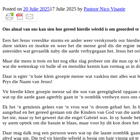
Posted on
20 Julie 2025
17 Julie 2025
by
Pastoor Nico Visagie
Ons almal van ons kan sien hoe gereed hierdie wêreld is om geoordeel te
Eers het Jesus vreeslike storms en ander weer verskynsels oor hierdie
diere siektes en insekte en weer het die mense gesê dis die ergste
asteroïdes wat gevaarlik naby die aarde verbygegaan het. Jesus het oo
Maar die mens is trots en het nog elke slag probeer om die mas op t
wat die wetenskap vir hulle sê en menslike kennis kan vermag as in
Daar is egter ‘n baie klein groepie mense wat vasklou met alles wat
Prys die Naam van Jesus!
Vir hierdie klien groepie mense sal die son van geregtigheid opgaan
wat op die aarde gaan agterbly gaan in ‘n oomblik verdwyn soos ons o
Ek het ‘n getuienis gelees van ‘n vrou wat ‘n droom gehad het. In 
aangehad en het gereed gestaan om die Kinders van God van die aarde a
het nie, maar sy het geweet dat die engel Gabriel was. In sy hande h
sy asem optrek om die basuin te blaas, maar voor hy dit kon doen het
Daar mag dalk nog een persoon wees wat op die laaste oomblik gaan b
altyd wag nie. Die tyd vir hierdie wêreld is besig om baie vinnig uit t