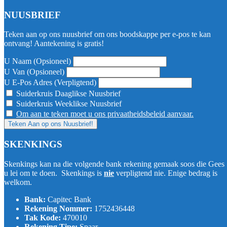
NUUSBRIEF
Teken aan op ons nuusbrief om ons boodskappe per e-pos te kan
ontvang! Aantekening is gratis!
U Naam (Opsioneel)
U Van (Opsioneel)
U E-Pos Adres (Verpligtend)
Suiderkruis Daaglikse Nuusbrief
Suiderkruis Weeklikse Nuusbrief
Om aan te teken moet u ons privaatheidsbeleid aanvaar.
SKENKINGS
Skenkings kan na die volgende bank rekening gemaak soos die Gees
u lei om te doen. Skenkings is
nie
verpligtend nie. Enige bedrag is
welkom.
Bank:
Capitec Bank
Rekening Nommer:
1752436448
Tak Kode:
470010
Rekening Tipe:
Spaar